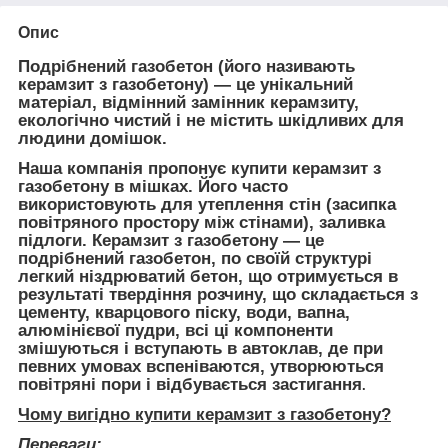
Опис
Подрібнений газобетон (його називають
керамзит з газобетону) ― це унікальний
матеріал, відмінний замінник керамзиту,
екологічно чистий і не містить шкідливих для
людини домішок.
Наша компанія пропонує купити керамзит з
газобетону в мішках. Його часто
використовують для утеплення стін (засипка
повітряного простору між стінами), заливка
підлоги. Керамзит з газобетону ― це
подрібнений газобетон, по своїй структурі
легкий ніздрюватий бетон, що отримується в
результаті твердіння розчину, що складається з
цементу, кварцового піску, води, вапна,
алюмінієвої пудри, всі ці компоненти
змішуються і вступають в автоклав, де при
певних умовах вспеніваются, утворюються
повітряні пори і відбувається застигання
.
Чому вигідно купити керамзит з газобетону?
Переваги: