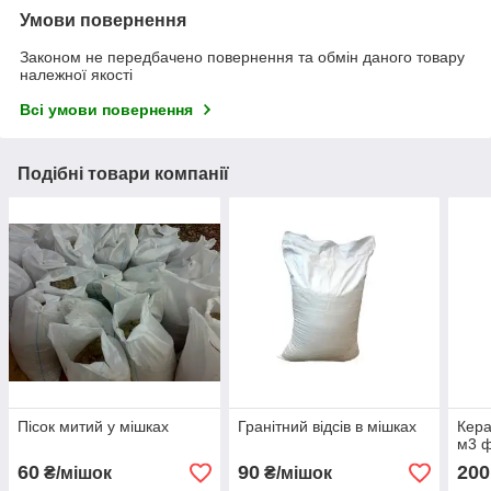
Умови повернення
Законом не передбачено повернення та обмін даного товару
належної якості
Всі умови повернення
Подібні товари компанії
Пісок митий у мішках
Гранітний відсів в мішках
Кера
м3 ф
60
90
200
₴/мішок
₴/мішок