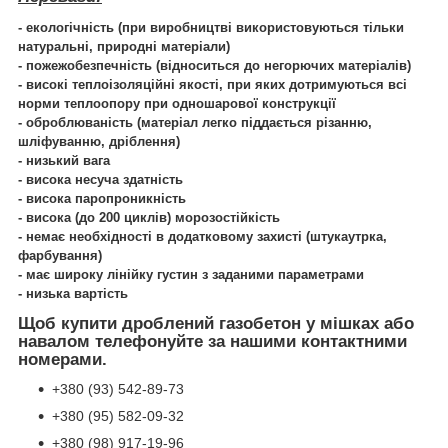
- екологічність (при виробництві використовуються тільки
натуральні, природні матеріали)
- пожежобезпечність (відноситься до негорючих матеріалів)
- високі теплоізоляційні якості, при яких дотримуються всі
норми теплоопору при одношарової конструкції
- оброблюваність (матеріал легко піддається різанню,
шліфуванню, дріблення)
- низький вага
- висока несуча здатність
- висока паропроникність
- висока (до 200 циклів) морозостійкість
- немає необхідності в додатковому захисті (штукаутрка,
фарбування)
- має широку лінійку густин з заданими параметрами
- низька вартість
Щоб купити дроблений газобетон у мішках або
навалом телефонуйте за нашими контактними
номерами.
+380 (93) 542-89-73
+380 (95) 582-09-32
+380 (98) 917-19-96