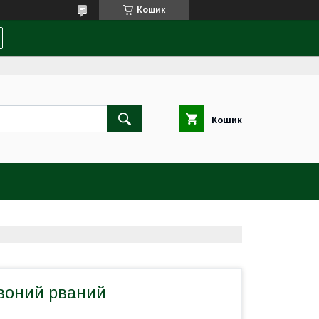
Кошик
Кошик
воний рваний