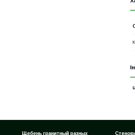
Х
К
І
Ц
Щебень гранитный разных
Стеновы