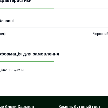
арактеристики
Основні
олір
Червони
нформація для замовлення
іна:
300 ₴/кв.м
е блоки Харьков
Камень бутовый гост