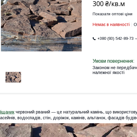
300 ₴/кв.м
Показати оптові ціни
Немає в наявності
О
+380 (93) 542-89-73
Законом не передбач
належної якості
іщаник
червоний рваний ― це натуральний камінь, що використов
асейнів, водоспадів, стін, доріжок, камінів, альтанок, фасадів будіве