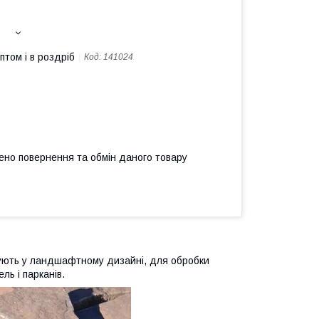
птом і в роздріб
Код:
141024
ено повернення та обмін даного товару
ують у ландшафтному дизайні, для обробки
ль і парканів.