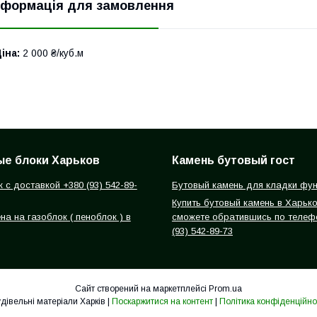
нформація для замовлення
іна:
2 000 ₴/куб.м
е блоки Харьков
Камень бутовый гост
 с доставкой +380 (93) 542-89-
Бутовый камень для кладки фу
Купить бутовый камень в Харьк
а на газоблок ( пеноблок ) в
сможете обратившись по телеф
(93) 542-89-73
Сайт створений на маркетплейсі
Prom.ua
Будівельні матеріали Харків |
Поскаржитися на контент
|
Політика конфіденційно