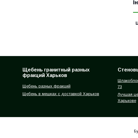
І
Ц
Щебень гранитный разных
Стеновы
фракций Харьков
Шлакоблок
Щебень разных фракций
73
Щебень в мешках с доставкой Харьков
Лучшая цен
Харькове