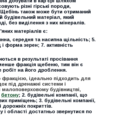
жна добувати в кар'єрі шляхом
вують різні гірські породи,
 Щебінь також може бути отриманий
ий будівельний матеріал, який
і, без виділення з них мінералів.
яних матеріалів є:
тинна, середня та насипна щільність; 5.
і форма зерен; 7. активність
ються в результаті просівання
менше фракція щебеню, тим він є
е робіт на його дроблення.
ю фракцією, ідеально підходить для
ок під дренажні системи і
і малоповерховому будівництві,
,
бетону
; 2. будівельні компанії, що
их приміщень; 3. будівельні компанії,
і дорожніх покриттів.
у і області достатньо звернутися по