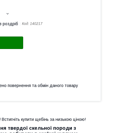
в роздріб
Код:
140217
ено повернення та обмін даного товару
ї! Встигніть купити щебінь за низькою ціною!
ня твердої скельної породи з