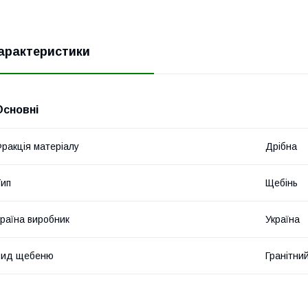
арактеристики
Основні
ракція матеріалу
Дрібна
ип
Щебінь
раїна виробник
Україна
Вид щебеню
Гранітни