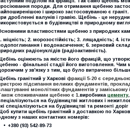
наступним поділом на фракції. Так само щебінь мо
просіювання породи. Для отримання щебеню застосо
найпоширенішою і широко застосовуваною є граніт.
при дробленні валунів і гравію. Щебінь - це нерудн
використовується в будівництві в природному вигляд
Основними властивостями щебеню з природних кам'
1. міцність; 2. морозостійкість; 3. лящадність; 4. іс
водопоглинання і водонасичення; 6. зерновий склад 
природних радіонуклідів (радіоактивність).
Щебінь оцінюють за якістю його фракцій, що утворю
щебеню - фінальної стадії його виготовлення. Чим 
дорожчим у зв'язку з тим, що було витрачено більш
Щебінь гранітний у Харкові
фракції 5-20 є середньо
пристрою підсипання великих фундаментів, проклад
влаштуванні монолітних фундаментів у заміському 
Також споживачами щебеню є 1.
виробника
цементу
спеціалізуються на будівництві житлових і нежитлов
які спеціалізуються на будівництві та ремонті доріг 
Щоб купити щебінь гранітний з доставкою по Харков
одному з наших контактних номерів:
+380 (93) 542-89-73