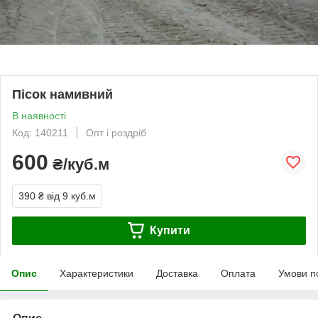
Пісок намивний
В наявності
Код: 140211
Опт і роздріб
600
₴/куб.м
390 ₴
від 9 куб.м
Купити
Опис
Характеристики
Доставка
Оплата
Умови п