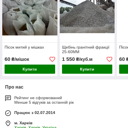
Пісок митий у мішках
Щебінь гранітний фракції
Пісо
25-60ММ
60
1 550
60
₴/мішок
₴/куб.м
₴
Купити
Купити
Про нас
Рейтинг не сформований
Менше 5 відгуків за останній рік
Працює з 02.07.2014
м. Харків
Харків, Харків, Україна