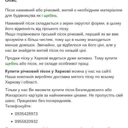
Опис
Пісок намивний або річковий, митий є необхідним матеріалом
для будівництва як і
щебінь
.
Намивний пісок складається з зерен округлої форми, в цьому
його відмінність від гірського піску.
Якщо порівнювати гірський пісок річковий, перший як ви вже
зрозуміли є більш чистим, тому що в ньому знаходиться
менше домішок. Звичайно, це відбилося на його ціні, але у
нас ви знайдете митий пісок по низькій ціні.
Продаж піску у Харкові ведеться дуже активно. Тому купити
щебінь
або пісок, не складе особливої праці.
Купити річковий пісок у Харкові
можна у нас на сайті.
Наша компанія виробляє доставка митого піску по всьому
Харкову і області.
Тільки у нас Ви зможете купити пісок Безлюдовского або
Жихарского кар'єрів за найнижчими цінами. Не пропустіть свій
шанс. Працюємо без посередників.
Телефонуйте:
0935428973
0955820932