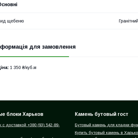
Основні
Вид щебеню
Гранітни
нформація для замовлення
іна:
1 350 ₴/куб.м
е блоки Харьков
Камень бутовый гост
 с доставкой +380 (93) 542-89-
Бутовый камень для кладки фу
Купить бутовый камень в Харьк