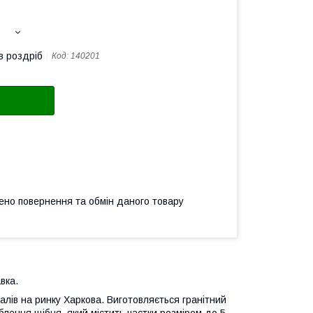
в роздріб
Код:
140201
ено повернення та обмін даного товару
вка.
лів на ринку Харкова. Виготовляється гранітний