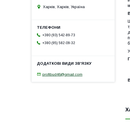
в
м
Харків, Харків, Україна
В
Ш
т
д
+380 (93) 542-89-73
п
+380 (95) 582-09-32
б
У
Г
profibud46@gmail.com
В
Х