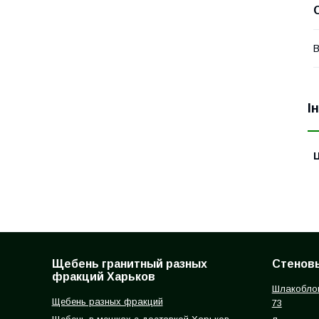
І
Ц
Щебень гранитный разных
Стеновы
фракций Харьков
Шлакоблок
Щебень разных фракций
73