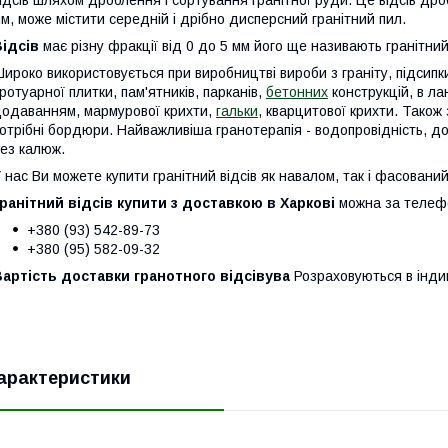
ідсів шляхом дроблення і сортування гранітної руди. Це відсів дро
м, може містити середній і дрібно дисперсний гранітний пил.
ідсів
має різну фракції від 0 до 5 мм його ще називають гранітний 
ироко використовується при виробництві вироби з граніту, підсипк
ротуарної плитки, пам'ятників, парканів,
бетонних
конструкцій, в л
одаванням, мармурової крихти,
гальки
, кварцитової крихти. Тако
отрібні бордюри. Найважливіша гранотерапія - водопровідність, д
ез калюж.
 нас Ви можете купити гранітний відсів як навалом, так і фасований
ранітний відсів купити з доставкою в Харкові
можна за телеф
+380 (93) 542-89-73
+380 (95) 582-09-32
артість доставки гранотного відсівува
Розраховуються в інди
арактеристики