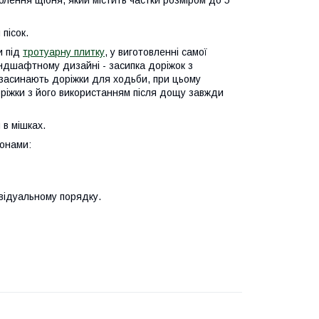
блення щібня, який містить частки розміром до 5
пісок.
и під
тротуарну плитку
, у виготовленні самої
андшафтному дизайні - засипка доріжок з
ж засинають доріжки для ходьби, при цьому
оріжки з його використанням після дощу завжди
 в мішках.
онами:
відуальному порядку.