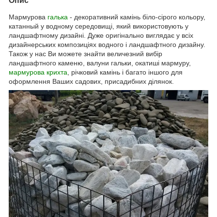
Опис
Мармурова
галька
- декоративний камінь біло-сірого кольору,
катанный у водному середовищі, який використовують у
ландшафтному дизайні. Дуже оригінально виглядає у всіх
дизайнерських композиціях водного і ландшафтного дизайну.
Також у нас Ви можете знайти величезний вибір
ландшафтного каменю, валуни гальки, окатиші мармуру,
мармурова крихта
, річковий камінь і багато іншого для
оформлення Ваших садових, присадибних ділянок.